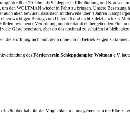
umpf, der über 70 Jahre als Schlepper in Elbmündung und Nordsee im Ei
et, um den WOLTMAN wieder in Fahrt zu bringen. Unsere Besatzung hält
er auch allen bewusst, dass nach mittlerweile über 4 Jahren Kampf irg
ch einen wichtigen Beitrag zum Unterhalt und nicht zuletzt auch zur 
er Hürden, wie neuer Verordnung und der damit einhergehenden Flut an 
viele Gäste begeistert, aber ob das nochmal zu schaffen ist bleibt abz
 die Hoffnung nicht auf, denn ohne ihn in Betrieb zeigen zu können,
Bankverbindung des
Förderverein Schleppdampfer Woltman e.V.
laute
m 3. Oktober habt ihr die Möglichkeit mit uns gemeinsam die Elbe zu e