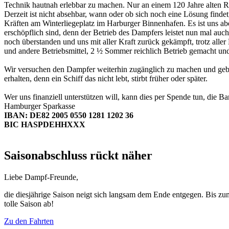
Technik hautnah erlebbar zu machen. Nur an einem 120 Jahre alten R
Derzeit ist nicht absehbar, wann oder ob sich noch eine Lösung find
Kräften am Winterliegeplatz im Harburger Binnenhafen. Es ist uns ab
erschöpflich sind, denn der Betrieb des Dampfers leistet nun mal au
noch überstanden und uns mit aller Kraft zurück gekämpft, trotz all
und andere Betriebsmittel, 2 ½ Sommer reichlich Betrieb gemacht und 
Wir versuchen den Dampfer weiterhin zugänglich zu machen und geben
erhalten, denn ein Schiff das nicht lebt, stirbt früher oder später.
Wer uns finanziell unterstützen will, kann dies per Spende tun, die 
Hamburger Sparkasse
IBAN: DE82 2005 0550 1281 1202 36
BIC HASPDEHHXXX
Saisonabschluss rückt näher
Liebe Dampf-Freunde,
die diesjährige Saison neigt sich langsam dem Ende entgegen. Bis zu
tolle Saison ab!
Zu den Fahrten