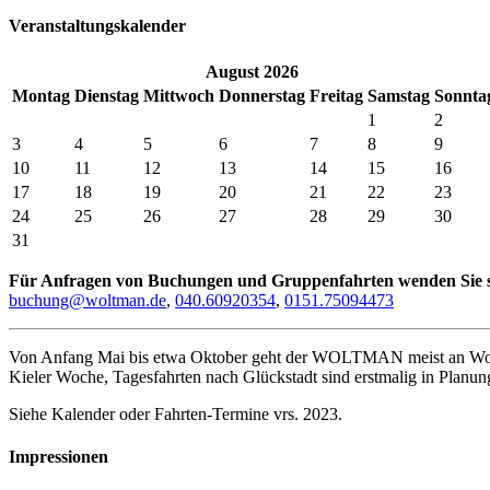
Veranstaltungskalender
August 2026
Mo
ntag
Di
enstag
Mi
ttwoch
Do
nnerstag
Fr
eitag
Sa
mstag
So
nnta
1
2
3
4
5
6
7
8
9
10
11
12
13
14
15
16
17
18
19
20
21
22
23
24
25
26
27
28
29
30
31
Für Anfragen von Buchungen und Gruppenfahrten wenden Sie sic
buchung@woltman.de
,
040.60920354
,
0151.75094473
Von Anfang Mai bis etwa Oktober geht der WOLTMAN meist an Woch
Kieler Woche, Tagesfahrten nach Glückstadt sind erstmalig in Planun
Siehe Kalender oder Fahrten-Termine vrs. 2023.
Impressionen